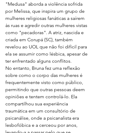
"Medusa" aborda a violência sofrida 
por Melissa, que inspira um grupo de 
mulheres religiosas fanáticas a saírem 
às ruas e agredir outras mulheres vistas 
como "pecadoras". A atriz, nascida e 
criada em Corupá (SC), também 
revelou ao UOL que não foi difícil para 
ela se assumir como lésbica, apesar de 
ter enfrentado alguns conflitos.
No entanto, Bruna fez uma reflexão 
sobre como o corpo das mulheres é 
frequentemente visto como público, 
permitindo que outras pessoas deem 
opiniões e tentem controlá-lo. Ela 
compartilhou sua experiência 
traumática em um consultório de 
psicanálise, onde a psicanalista era 
lesbofóbica e a cerceou por anos, 
levando-a a passar pelo que se 