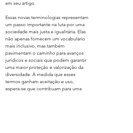
em seu artigo.
Essas novas terminologias representam 
um passo importante na luta por uma 
sociedade mais justa e igualitária. Elas 
não apenas fornecem um vocabulário 
mais inclusivo, mas também 
pavimentam o caminho para avanços 
jurídicos e sociais que podem garantir 
uma maior proteção e valorização da 
diversidade. À medida que esses 
termos ganham aceitação e uso, 
espera-se que contribuam para uma 
mudança significativa na maneira 
como a sociedade lida com as 
questões de gênero e sexualidade, 
promovendo um ambiente mais 
inclusivo e acolhedor para todos.